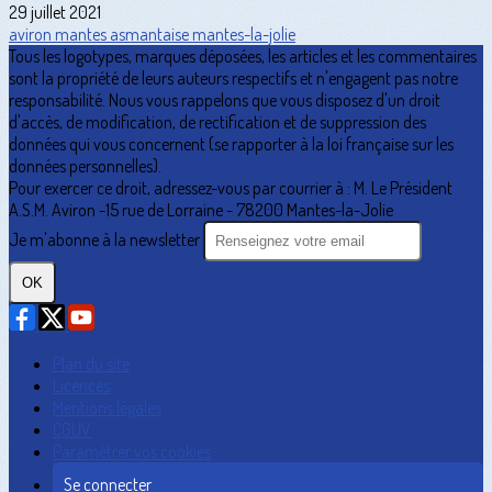
29 juillet 2021
aviron
mantes
asmantaise
mantes-la-jolie
Tous les logotypes, marques déposées, les articles et les commentaires
sont la propriété de leurs auteurs respectifs et n'engagent pas notre
responsabilité. Nous vous rappelons que vous disposez d'un droit
d'accès, de modification, de rectification et de suppression des
données qui vous concernent (se rapporter à la loi française sur les
données personnelles).
Pour exercer ce droit, adressez-vous par courrier à : M. Le Président
A.S.M. Aviron -15 rue de Lorraine - 78200 Mantes-la-Jolie
Je m'abonne à la newsletter
OK
Plan du site
Licences
Mentions légales
CGUV
Paramétrer vos cookies
Se connecter