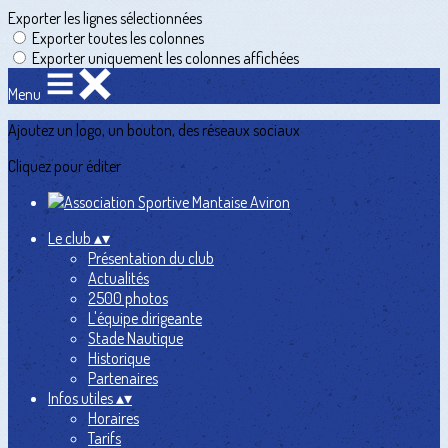
Exporter les lignes sélectionnées
Exporter toutes les colonnes
Exporter uniquement les colonnes affichées
Menu
Ajoutez un logo, un bouton, des réseaux sociaux
Cliquez pour éditer
Le club
▴
▾
Présentation du club
Actualités
2500 photos
L'équipe dirigeante
Stade Nautique
Historique
Partenaires
Infos utiles
▴
▾
Horaires
Tarifs