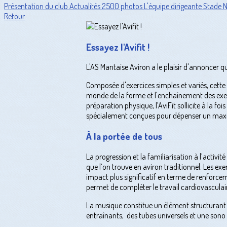
Présentation du club
Actualités
2500 photos
L'équipe dirigeante
Stade 
Retour
Essayez l'Avifit !
L'AS Mantaise Aviron a le plaisir d'annoncer qu'
Composée d'exercices simples et variés, cette 
monde de la forme et l'enchaînement des exer
préparation physique, l’AviFit sollicite à la f
spécialement conçues pour dépenser un maximu
À la portée de tous
La progression et la familiarisation à l’acti
que l’on trouve en aviron traditionnel. Les ex
impact plus significatif en terme de renforce
permet de compléter le travail cardiovasculair
La musique constitue un élément structurant d
entraînants, des tubes universels et une sono 