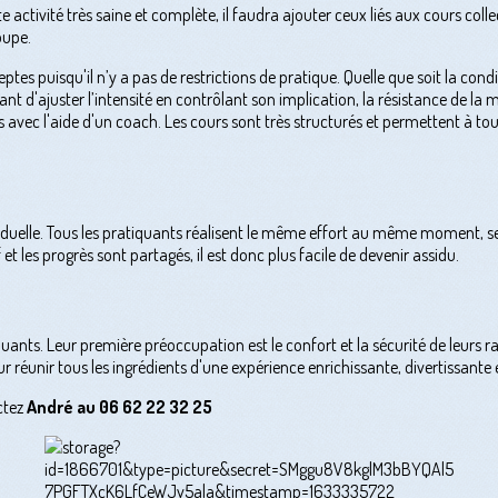
tivité très saine et complète, il faudra ajouter ceux liés aux cours collec
oupe.
 puisqu'il n’y a pas de restrictions de pratique. Quelle que soit la condit
uant d'ajuster l’intensité en contrôlant son implication, la résistance de l
 avec l'aide d'un coach. Les cours sont très structurés et permettent à to
ividuelle. Tous les pratiquants réalisent le même effort au même moment,
f et les progrès sont partagés, il est donc plus facile de devenir assidu.
uants. Leur première préoccupation est le confort et la sécurité de leurs r
réunir tous les ingrédients d'une expérience enrichissante, divertissante e
ctez
André au 06 62 22 32 25