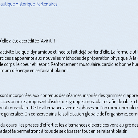
Nautique
Historique
Partenaires
elle a été accréditée "AviFit" !
activité ludique, dynamique et inédite fait déjà parler d'elle. La formule u
cices s'apparente aux nouvelles méthodes de préparation physique. À la c
ois le corps, le coeur et l’esprit. Renforcement musculaire, cardio et bonne
m d’énergie en se faisant plaisir !
vité sont incorporées aux contenus des séances, inspirés des gammes d’app
ercices annexes proposent d’isoler des groupes musculaires afin de cibler et
ment musculaire. Cette alternance avec des phases où l’on rame normaleme
e généralisé. On conserve ainsi la sollicitation globale de l'organisme, c
u cours : les phases d’effort et les alternances d’exercices vont au gré
adaptée permettront à tous de se dépasser tout en se faisant plaisir.