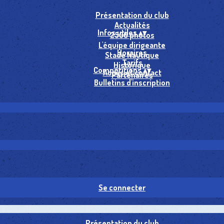
Présentation du club
Actualités
Infos utiles
▴
▾
2500 photos
L'équipe dirigeante
Horaires
Stade Nautique
Tarifs
Historique
Compétitions
▴
▾
Accès et contact
Partenaires
Bulletins d'inscription
Se connecter
Présentation du club