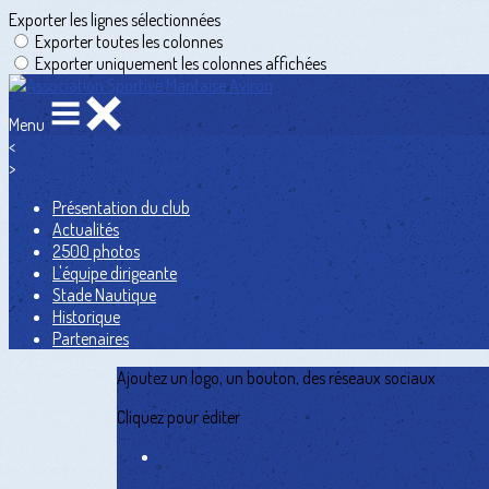
Exporter les lignes sélectionnées
Exporter toutes les colonnes
Exporter uniquement les colonnes affichées
Menu
<
>
Présentation du club
Actualités
2500 photos
L'équipe dirigeante
Stade Nautique
Historique
Partenaires
Ajoutez un logo, un bouton, des réseaux sociaux
Cliquez pour éditer