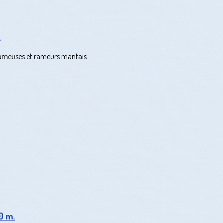
.
ameuses et rameurs mantais...
0 m.