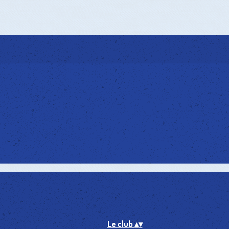
Le club
▴
▾