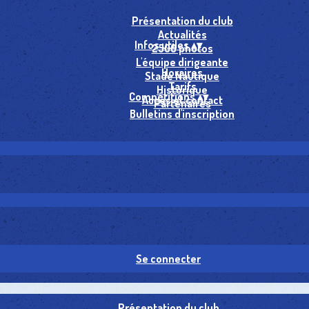
Présentation du club
Actualités
Infos utiles
▴
▾
2500 photos
L'équipe dirigeante
Horaires
Stade Nautique
Tarifs
Historique
Compétitions
▴
▾
Accès et contact
Partenaires
Bulletins d'inscription
Se connecter
Présentation du club