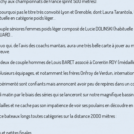
Vichy aux championnats de France sprint 500 mètres).
pourquoi pas le titre très convoité Lyon et Grenoble, dont Laura Tarantola
uelle en catégorie poids léger...
uple séniores femmes poids léger composé de Lucie DOLINSKI (habituelle c
UARD...
o qui, de l'avis des coachs mantais, aura une très belle carte à jouer au mi
reuve.
 le deux de couple hommes de Louis BARET associé à Corentin ROY (médaillé 
 plusieurs équipages, et notamment les frères Onfroy de Verdun, internatio
périmenté sont confiants mais annoncent avoir peu de repères dans un con
matin par le biais des séries qui se lanceront sur notre magnifique bass
illes et ne cache pas son impatience de voir ses poulains en découdre en 
bateaux longs toutes catégories sur la distance 2000 mètres :
t petites finales.