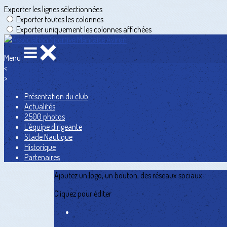
Exporter les lignes sélectionnées
Exporter toutes les colonnes
Exporter uniquement les colonnes affichées
Menu
<
>
Présentation du club
Actualités
2500 photos
L'équipe dirigeante
Stade Nautique
Historique
Partenaires
Ajoutez un logo, un bouton, des réseaux sociaux
Cliquez pour éditer