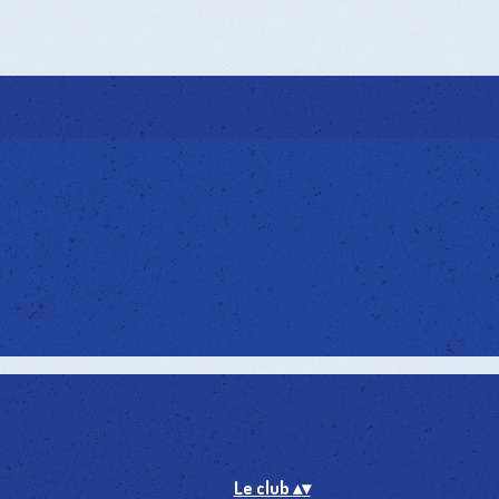
Le club
▴
▾