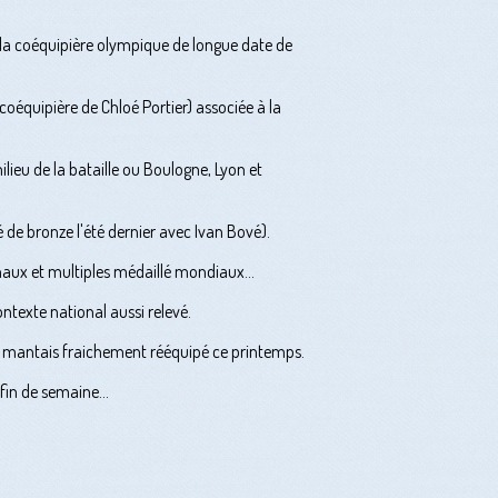
, la coéquipière olympique de longue date de
oéquipière de Chloé Portier) associée à la
lieu de la bataille ou Boulogne, Lyon et
de bronze l'été dernier avec Ivan Bové).
naux et multiples médaillé mondiaux...
texte national aussi relevé.
in mantais fraichement rééquipé ce printemps.
fin de semaine...